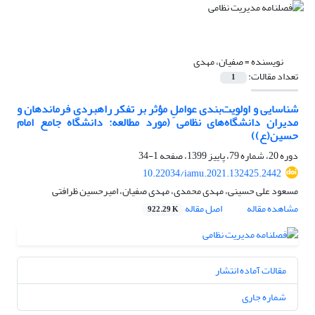
نویسنده =
صفیان، مهدی
تعداد مقالات:
1
شناسایی و اولویت‌بندی عواملِ مؤثر بر تفکر راهبردی فرماندهان و
مدیران دانشگاه‌های نظامی (مورد مطالعه: دانشگاه جامع امام
حسین(ع))
دوره 20، شماره 79، پاییز 1399، صفحه
1-34
10.22034/iamu.2021.132425.2442
مسعود علی حسینی، مهدی محمدی، مهدی صفیان، امیرحسین ظرافتی
مشاهده مقاله
اصل مقاله
922.29 K
مقالات آماده انتشار
شماره جاری