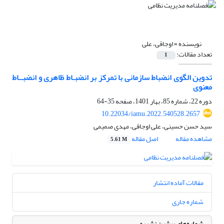
نویسنده =
اوجاقی، علی
تعداد مقالات:
1
تدوین الگوی انضباط سازمانی با تمرکز بر انضبـاط ظاهری و انضبــاط
معنوی
دوره 22، شماره 85، بهار 1401، صفحه
35-64
10.22034/iamu.2022.540528.2657
سید حسن حسینی، علی اوجاقی، مهدی صمیمی
مشاهده مقاله
اصل مقاله
5.61 M
مقالات آماده انتشار
شماره جاری
شماره‌های پیشین نشریه