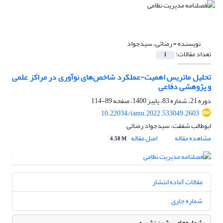
نویسنده =
رضائی، سیدجواد
تعداد مقالات:
1
تحلیل ماتریس اهمیت-عملکرد شاخص‌های نوآوری در مراکز علمی
و پژوهشی دفاعی
دوره 21، شماره 83، پاییز 1400، صفحه
89-114
10.22034/iamu.2022.533049.2603
ابوطالب شفقت، سیدجواد رضائی
مشاهده مقاله
اصل مقاله
4.58 M
مقالات آماده انتشار
شماره جاری
شماره‌های پیشین نشریه