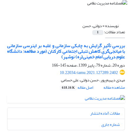
نویسنده =
دولتی، حسن
تعداد مقالات:
1
بررسیِ تأثیرِ گرایش به چابکی سازمانی و غلبه بر اینرسی سازمانی
با میانجی‌گریِ کاهش تنبلی اجتماعیِ کارکنان (مورد مطالعه: دانشگاه
علوم دریایی امام خمینی(ره) نوشهر)
دوره 20، شماره 79، پاییز 1399، صفحه
145-166
10.22034/iamu.2021.127289.2402
مهدی دیهیم پور، حسن دولتی، علی حسامی
مشاهده مقاله
اصل مقاله
618.16 K
مقالات آماده انتشار
شماره جاری