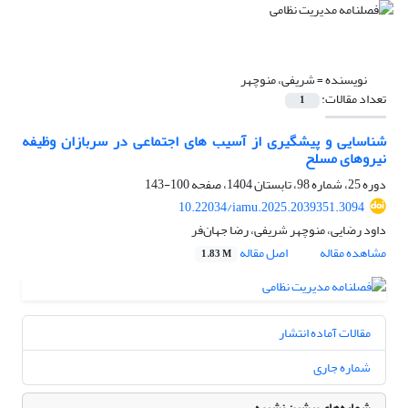
نویسنده =
شریفی، منوچهر
تعداد مقالات:
1
شناسایی و پیشگیری از آسیب های اجتماعی در سربازان وظیفه
نیروهای مسلح
دوره 25، شماره 98، تابستان 1404، صفحه
100-143
10.22034/iamu.2025.2039351.3094
داود رضایی، منوچهر شریفی، رضا جهان‌فر
مشاهده مقاله
اصل مقاله
1.83 M
مقالات آماده انتشار
شماره جاری
شماره‌های پیشین نشریه