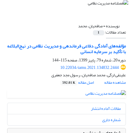
نویسنده =
صافحیان، محمد
تعداد مقالات:
1
مؤلفه‌های آمادگی دفاعی فرماندهی و مدیریت نظامی در نهج‌البلاغه
با تأکید بر سرمایه‌ انسانی
دوره 20، شماره 79، پاییز 1399، صفحه
115-144
10.22034/iamu.2021.134832.2444
علینقی لزگی، محمد صافحیان، رسول مجد جعفری
مشاهده مقاله
اصل مقاله
592.01 K
مقالات آماده انتشار
شماره جاری
شماره‌های پیشین نشریه