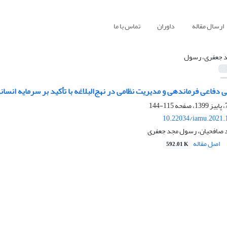
ارسال مقاله
داوران
تماس با ما
 جعفری، رسول
ی دفاعی فرماندهی و مدیریت نظامی در نهج‌البلاغه با تأکید بر سرمایه‌ انسان
115-144
10.22034/iamu.2021.
د صافحیان، رسول مجد جعفری
اصل مقاله
592.01 K