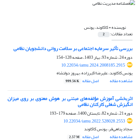
نویسنده =
کاکاوند، یونس
تعداد مقالات:
2
بررسی تأثیر سرمایه اجتماعی بر سلامت روانی دانشجویان نظامی
دوره 24، شماره 93، بهار 1403، صفحه
128-154
10.22034/iamu.2024.2008185.2915
یونس کاکاوند، علیرضا اکبرزاده، بهروز دولتشاه
مشاهده مقاله
اصل مقاله
999.56 K
اثربخشی آموزش مؤلفه‌های مبتنی بر هوش معنوی بر روی میزان
انگیزش شغلی کارکنان نظامی
دوره 21، شماره 82، تابستان 1400، صفحه
179-193
10.22034/iamu.2022.528028.2553
سجاد پناهی‌فر، یونس کاکاوند
مشاهده مقاله
اصل مقاله
2.57 M