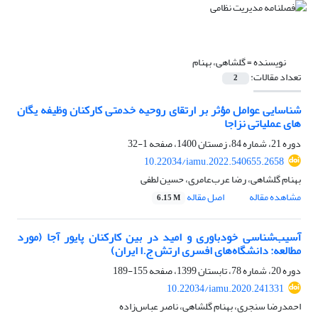
نویسنده =
گلشاهی، بهنام
تعداد مقالات:
2
شناسایی عوامل مؤثر بر ارتقای روحیه خدمتی کارکنان وظیفه یگان
های عملیاتی نزاجا
دوره 21، شماره 84، زمستان 1400، صفحه
1-32
10.22034/iamu.2022.540655.2658
بهنام گلشاهی، رضا عرب‌عامری، حسین لطفی
مشاهده مقاله
اصل مقاله
6.15 M
آسیب‌شناسی خودباوری و امید در بین کارکنان پایور آجا (مورد
مطالعه: دانشگاه‌های افسری ارتش ج.ا ایران)
دوره 20، شماره 78، تابستان 1399، صفحه
155-189
10.22034/iamu.2020.241331
احمدرضا سنجری، بهنام گلشاهی، ناصر عباس‌زاده