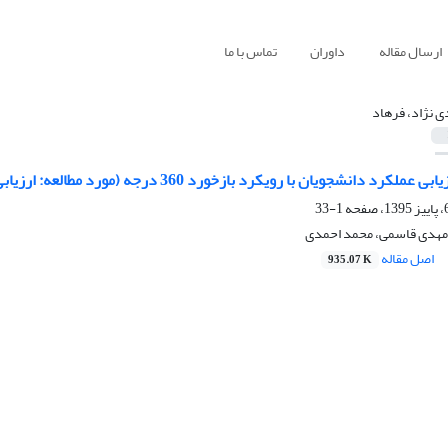
ارسال مقاله
داوران
تماس با ما
ی نژاد، فرهاد
ان با رویکرد بازخورد 360 درجه (مورد مطالعه: ارزیابی عملکرد دانشجویان دانشگاه افسری امام علی(ع))
1-33
 مهدی قاسمی، محمد احمدی
اصل مقاله
935.07 K