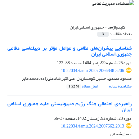
کلیدواژه‌ها =
جمهوری اسلامی ایران
تعداد مقالات:
3
شناسایی پیشران‌های نظامی و عوامل مؤثر بر دیپلماسی دفاعی
جمهوری اسلامی ایران
دوره 25، شماره 99، پاییز 1404، صفحه
88-122
10.22034/iamu.2025.2066848.3206
مسعود مصدق، حسین کوهساریان، علی اکبر شادعلی‌زاده، محمد طایر
مشاهده مقاله
اصل مقاله
1.52 M
راهبردی احتمالی جنگ رژیم صهیونیستی علیه جمهوری اسلامی
ایران
دوره 23، شماره 92، زمستان 1402، صفحه
37-56
10.22034/iamu.2024.2007662.2913
حسن شعبانی