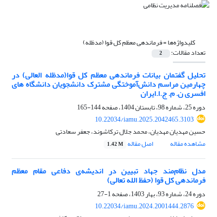
کلیدواژه‌ها =
فرماندهی معظم کل قوا (مدظله)
تعداد مقالات:
2
تحلیل گفتمان بیانات فرماندهی معظم کل قوا(مدظله العالی) در
چهارمین مراسم دانش‌آموختگی مشترک دانشجویان دانشگاه های
افسری ن. م. ج.ا.ایران
دوره 25، شماره 98، تابستان 1404، صفحه
144-165
10.22034/iamu.2025.2042465.3103
حسین مهدیان مهدیان، محمد جلال ترکاشوند، جعفر سعادتی
مشاهده مقاله
اصل مقاله
1.42 M
مدل نظام‌مند جهاد تبیین در اندیشه‌ی دفاعی مقام معظم
فرماندهی کل قوا (حفظ الله تعالی)
دوره 24، شماره 93، بهار 1403، صفحه
1-27
10.22034/iamu.2024.2001444.2876