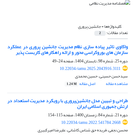
کلیدواژه‌ها =
جانشین پروری
تعداد مقالات:
2
واکاوی تاثیر پیاده سازی نظام مدیریت جانشین پروری در عملکرد
سازمان های بوروکراسی محور و ارائه راهکارهای کاربست پذیر
دوره 25، شماره 98، تابستان 1404، صفحه
24-49
10.22034/iamu.2025.2043916.3111
سیدحسن حسینی، حسین محمدی
مشاهده مقاله
اصل مقاله
1.24 M
طراحی و تبیین مدل جانشین‌پروری با رویکرد مدیریت استعداد در
ارتش جمهوری اسلامی ایران
دوره 21، شماره 84، زمستان 1400، صفحه
115-154
10.22034/iamu.2022.541784.2668
محسن نجفی، فریده حق شناس کاشانی، علیرضا امیرکبیری