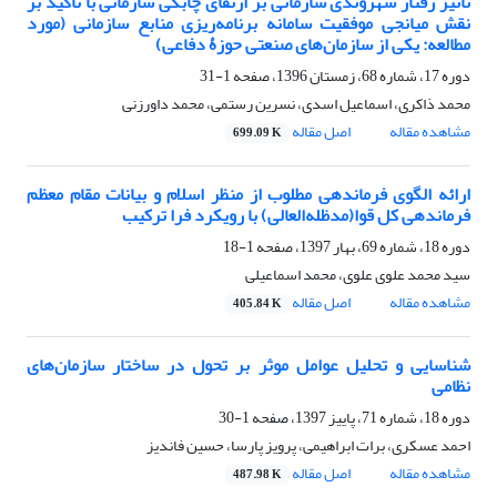
تأثیر رفتار شهروندی سازمانی بر ارتقای چابکی سازمانی با تأکید بر
نقش میانجی موفقیت سامانه برنامه‌ریزی منابع سازمانی (مورد
مطالعه: یکی از سازمان‌های صنعتی حوزۀ دفاعی)
دوره 17، شماره 68، زمستان 1396، صفحه
1-31
محمد ذاکری، اسماعیل اسدی، نسرین رستمی، محمد داورزنی
مشاهده مقاله
اصل مقاله
699.09 K
ارائه الگوی فرماندهی مطلوب از منظر اسلام و بیانات مقام معظم
فرماندهی کل قوا(مدظله‌العالی) با رویکرد فرا ترکیب
دوره 18، شماره 69، بهار 1397، صفحه
1-18
سید محمد علوی علوی، محمد اسماعیلی
مشاهده مقاله
اصل مقاله
405.84 K
شناسایی و تحلیل عوامل موثر بر تحول در ساختار سازمان‌های
نظامی
دوره 18، شماره 71، پاییز 1397، صفحه
1-30
احمد عسکری، برات ابراهیمی، پرویز پارسا، حسین فاندیز
مشاهده مقاله
اصل مقاله
487.98 K