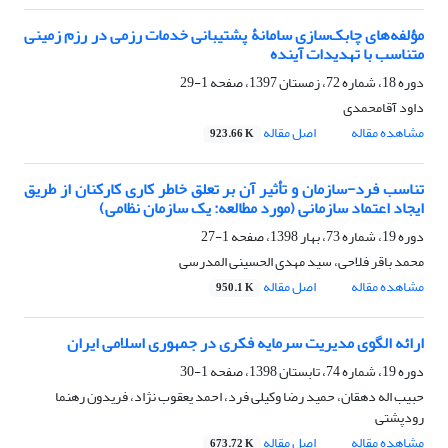
مؤلفه‌های چابک‌سازی سامانۀ پشتیبانی خدمات رزمی در رزم زمینی
متناسب با تهدیدات آینده
دوره 18، شماره 72، زمستان 1397، صفحه
1-29
داود آقامحمدی
مشاهده مقاله
اصل مقاله
923.66 K
تناسب فرد-سازمان و تأثیر آن بر تعلق خاطر کاری کارکنان از طریق
ایجاد اعتماد سازمانی (مورد مطالعه: یک سازمان نظامی)
دوره 19، شماره 73، بهار 1398، صفحه
1-27
محمد باقر فلاحی، سید مهدی الحسینی المدرسی
مشاهده مقاله
اصل مقاله
950.1 K
ارائه الگوی مدیریت سرمایه فکری در جمهوری اسلامی ایران
دوره 19، شماره 74، تابستان 1398، صفحه
1-30
حبیب اله دهقان، حمید رضا وکیلی فرد، احمد یعقوب نژاد، فریدون رهنما
رودپشتی
مشاهده مقاله
اصل مقاله
673.72 K