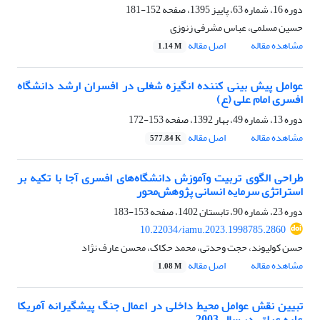
دوره 16، شماره 63، پاییز 1395، صفحه
152-181
حسین مسلمی، عباس مشرفی زنوزی
مشاهده مقاله
اصل مقاله
1.14 M
عوامل پیش بینی کننده انگیزه شغلی در افسران ارشد دانشگاه
افسری امام علی (ع)
دوره 13، شماره 49، بهار 1392، صفحه
153-172
مشاهده مقاله
اصل مقاله
577.84 K
طراحی الگوی تربیت وآموزش دانشگاه‌های افسری آجا با تکیه بر
استراتژی سرمایه انسانی پژوهش‌محور
دوره 23، شماره 90، تابستان 1402، صفحه
153-183
10.22034/iamu.2023.1998785.2860
حسن کولیوند، حجت وحدتی، محمد حکاک، محسن عارف نژاد
مشاهده مقاله
اصل مقاله
1.08 M
تبیین نقش عوامل محیط داخلی در اعمال جنگ پیشگیرانه آمریکا
علیه عراق، در سال 2003