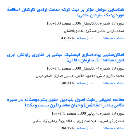
شناسایی عوامل مؤثر بر نیت ترک خدمت ارادی کارکنان (مطالعۀ
موردی: یک سازمان نظامی)
دوره 17، شماره 66، تابستان 1396، صفحه
139-165
صمد بارانی، ناصر عسگری، هادی افضلی
مشاهده مقاله
اصل مقاله
435.35 K
امکان‌سنجی پیاده‌سازی لجستیک مبتنی بر فناوری رایانش ابری
(موردمطالعه: یک سازمان دفاعی)
دوره 19، شماره 74، تابستان 1398، صفحه
141-165
محمد باقری منش، محمود غلامی، حسین جباری، اصغر عینی
مشاهده مقاله
اصل مقاله
588.83 K
مطالعه تطبیقی رعایت اصول بنیادین حقوق بشردوستانه در سیره
نظامی پیامبر اعظم(ص) و جهان معاصر(قرن بیست و یکم)
دوره 19، شماره 75، پاییز 1398، صفحه
141-167
منصور کرباسی، سعید منصوری، بهاءالدین قهرمانی‌نژاد شایق
مشاهده مقاله
اصل مقاله
366.95 K