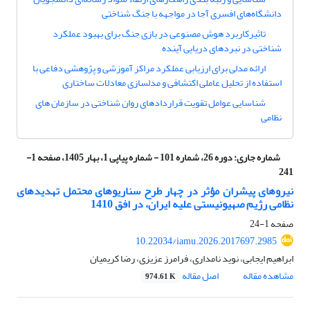
دانشگاه‌های افسری آجا در مواجهه با جنگ شناختی
تاثیرکاربرد هوش مصنوعی در بازی جنگ برای بهبود عملکرد
شناختی در نبردهای دریایی آینده
ارائه مدلی برای ارزیابی عملکرد مراکز آموزشی و پژوهشی دفاعی با
استفاده از تحلیل عاملی اکتشافی و مدلسازی معادلات ساختاری
شناسایی عوامل تقویت قراردادهای روان شناختی در سازمان های
نظامی
شماره جاری:
دوره 26، شماره 101 - شماره پیاپی 1، بهار 1405، صفحه 1-
241
نیروهای پیشران مؤثر در چهار طرح سناریوهای محتمل تهدیدهای
نظامی رژیم صهیونیستی علیه ایران، در افق 1410
صفحه
1-24
10.22034/iamu.2026.2017697.2985
ابراهیم ایجابی، نوید نامداری، فرامرز عزیزی، رضا کریمیان
مشاهده مقاله
اصل مقاله
974.61 K