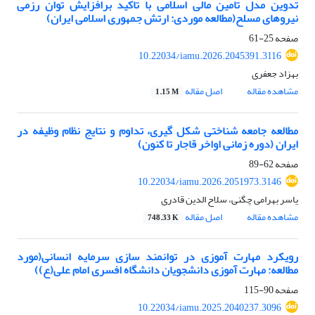
تدوین مدل تامین مالی اسلامی با تاکید برافزایش توان رزمی
نیروهای مسلح(مطالعه موردی: ارتش جمهوری اسلامی ایران)
صفحه
25-61
10.22034/iamu.2026.2045391.3116
بهزاد جعفری
مشاهده مقاله
اصل مقاله
1.15 M
مطالعه جامعه شناختی شکل گیری، تداوم و نتایج نظام وظیفه در
ایران (دوره زمانی اواخر قاجار تا کنون)
صفحه
62-89
10.22034/iamu.2026.2051973.3146
یاسر بهرامی چگنی، سلاح الدین قادری
مشاهده مقاله
اصل مقاله
748.33 K
رویکرد مهارت آموزی در توانمند سازی سرمایه انسانی(مورد
مطالعه: مهارت آموزی دانشجویان دانشگاه افسری امام علی(ع))
صفحه
90-115
10.22034/iamu.2025.2040237.3096