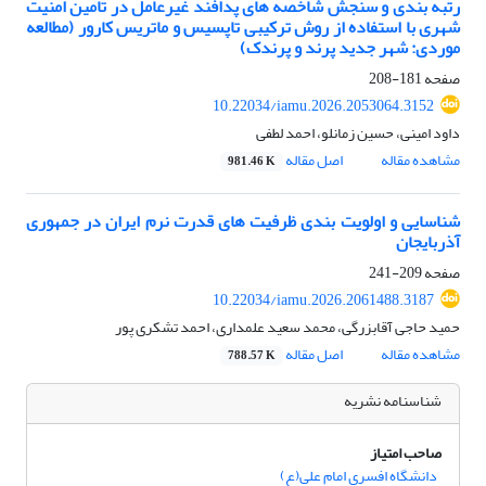
رتبه بندی و سنجش شاخصه های پدافند غیرعامل در تامین امنیت
شهری با استفاده از روش ترکیبی تاپسیس و ماتریس کارور (مطالعه
موردی: شهر جدید پرند و پرندک)
صفحه
181-208
10.22034/iamu.2026.2053064.3152
داود امینی، حسین زمانلو، احمد لطفی
مشاهده مقاله
اصل مقاله
981.46 K
شناسایی و اولویت بندی ظرفیت های قدرت نرم ایران در جمهوری
آذربایجان
صفحه
209-241
10.22034/iamu.2026.2061488.3187
حمید حاجی آقابزرگی، محمد سعید علمداری، احمد تشکری پور
مشاهده مقاله
اصل مقاله
788.57 K
شناسنامه نشریه
صاحب امتیاز
دانشگاه افسری امام علی(ع)