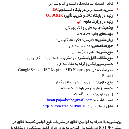
ناشر:
انتشارات دانشگاه افسری امام علی(ع)
نشریه هسته برتر در پایگاه استنادی
ISC
رتبه در
پایگاه
ISC
و ضریب تأثیر
:
(0.917)
Q1
رتبه در وزارت علوم:
"
ب
"
وضعیت چاپ:
چاپی و الکترونیکی
نوبت‌های چاپ:
فصلنامه
زبان نشریه:
فارسی (چکیده انگلیسی)
حوزه تخصصی:
مدیریت نظامی
نوع نشریه:
علمی- پژوهشی
نوع مقالات قابل انتشار:
پژوهشی، مطالعه موردی، کاربردی
دسترسی رایگان و آزاد به مقالات:
بلی
نمایه شده در:
Google Scholar, ISC, Magiran, SID, Noormags, ,
Ensani
نوع
داوری:
داوری بسته و حداقل 2 داور
متوسط زمان بررسی اولیه:
یک هفته
زمان داوری:
حداقل 8 هفته
ایمیل نشریه:
iamu.pajoohesh@gmail.com
قابل دسترسی از:
http://jmm.iranjournals.ir
این نشریه با احترام به قوانین اخلاق در نشریات تابع قوانین کمیته اخلاق در
انتشار(COPE) می باشد و از آیین نامه های اجرای قانون پیشگیری و مقابله با