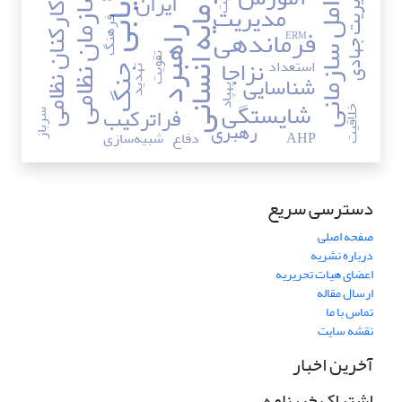
ارزیابی
سرمایه انسانی
عوامل سازمانی
مدیریت جهادی
ایران
سازمان نظامی
مدیریت
کارکنان نظامی
فرهنگ
فرماندهی
راهبرد
ERM
نزاجا
تقویت
استعداد
جنگ
تهدید
شناسایی
پهپاد
شایستگی
فراترکیب
خلاقیت
سرباز
رهبری
AHP
دفاع
شبیه‌سازی
دسترسی سریع
صفحه اصلی
درباره نشریه
اعضای هیات تحریریه
ارسال مقاله
تماس با ما
نقشه سایت
آخرین اخبار
اشتراک خبرنامه