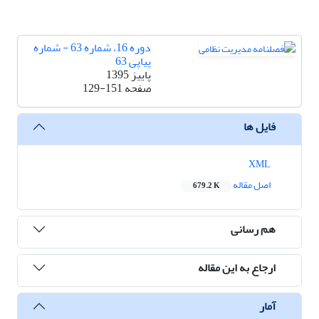
دوره 16، شماره 63 - شماره
پیاپی 63
پاییز 1395
صفحه
129-151
فایل ها
XML
اصل مقاله
679.2 K
هم رسانی
ارجاع به این مقاله
آمار