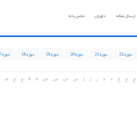
ارسال مقاله
داوران
تماس با ما
دوره 22
دوره 21
دوره 20
دوره 19
دوره 18
دوره 17
چ
ح
خ
د
ذ
ر
ز
ژ
س
ش
ص
ض
ط
ظ
ع
غ
ف