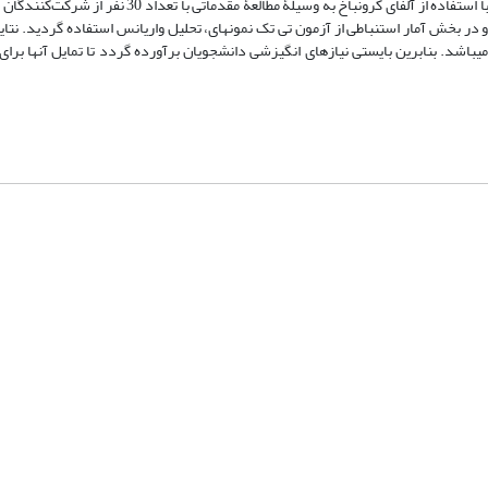
پیشگوی مناسبی برای شاخص مد نظر بودند. همسانی درونی متغیرهای تحقیق با استفاده از آلفای کرونباخ به و
 در بخش آمار استنباطی از آزمون تی تک نمونه­ای، تحلیل واریانس استفاده گردید. نتای
ه می­باشد. بنابرین بایستی نیازهای انگیزشی دانشجویان برآورده گردد تا تمایل آنها بر