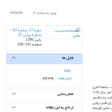
ورود به سامانه
ENGLISH
دوره 17، شماره 67 -
شماره پیاپی 67
پاییز 1396
صفحه
168-191
فایل ها
XML
اصل مقاله
629.16 K
. جامعۀ آماری
تحقیق دانشجویان دانشگاه افسری (2500N = ) بودند که بر اساس جدول مورگان تعداد 330 نفر از آنها به روش نمونه‌گیری تصادفی طبقه­ای از سال­های یکم، دوم و سوم ( هر سال 110)
هم رسانی
 مارکلند و اینگلدور
ای تعیین روایی
ارجاع به این مقاله
مامی گویه‌­ها