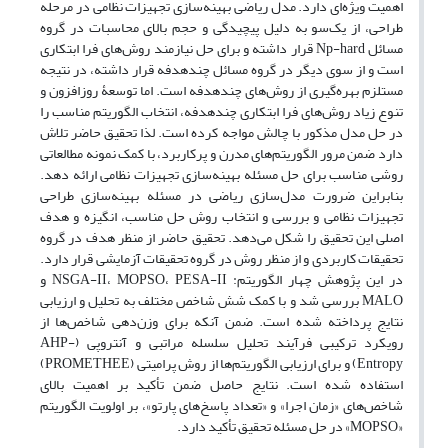
اهمیت ویژه‌ای دارد. مدل ریاضی بهینه‌سازی تجهیزات نظامی در مرحله
طراحی، از یک‌سو به دلیل پیچیدگی و حجم بالای محاسبات در گروه
مسائل Np-hard قرار داشته و برای حل نیازمند روش‌های فرا ابتکاری
است و از سوی دیگر در گروه مسائل چندهدفه قرار داشته، در نتیجه
مستلزم بهره‌گیری از روش‌های چندهدفه است. اما توسعۀ روزافزون و
تنوع زیاد روش‌های فرا ابتکاری چندهدفه، انتخاب الگوریتم مناسب را
در حل مدل مذکور با چالش مواجه کرده است. لذا تحقیق حاضر تلاش
دارد ضمن مرور الگوریتم‌های مدرن و پرکاربرد، با کمک نمونه مطالعاتی
روشی مناسب برای حل مسئله بهینه‌سازی تجهیزات نظامی ارائه دهد.
بنابراین ضرورت مدل‌سازی ریاضی در مسئله بهینه‌سازی طراحی
تجهیزات نظامی و بررسی و انتخاب روش حل مناسب، انگیزه و هدف
اصلی این تحقیق را شکل می‌دهد. تحقیق حاضر از منظر هدف در گروه
تحقیقات کاربردی و از منظر روش در گروه تحقیقات آزمایشی قرار دارد.
در این پژوهش چهار الگوریتم: NSGA-II، MOPSO، PESA-II و
MALO بررسی شد و با کمک شش شاخص مختلف به تحلیل و ارزیابی
نتایج پرداخته ‌شده است. ضمن آنکه برای وزن‌دهی شاخص‌ها از
رویکرد ترکیبی فرآیند تحلیل سلسله مراتبی و آنتروپی (AHP-
Entropy) و برای ارزیابی الگوریتم‌ها از روش پرامیتی (PROMETHEE)
استفاده‌ شده است. نتایج حاصل ضمن تأکید بر اهمیت بالای
شاخص‌های «زمان اجرا» و «تعداد پاسخ‌های پارتو»، بر اولویت الگوریتم
«MOPSO» در حل مسئله تحقیق تأکید دارد.