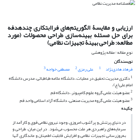
ارزیابی و مقایسۀ الگوریتم‌های فراابتکاری چندهدفه
برای حل مسئله بهینه‌سازی طراحی محصولات (مورد
مطالعه: طراحی بهینۀ تجهیزات نظامی)
نوع مقاله : مقاله پژوهشی
نویسندگان
3
2
1
فرهاد هادی‌نژاد
علی رمزی
مصطفی خواجه
1
دکتری مدیریت تحقیق در عملیات، دانشگاه علامه طباطبائی، مدرس دانشگاه
امام علی(ع)،
2
عضو هیئت ‌علمی گروه علوم کامپیوتر، دانشگاه قم
3
عضو هیئت ‌علمی گروه مدیریت صنعتی، دانشگاه آزاد اسلامی واحد قم
چکیده
در دنیای پر‌تنش و پرآشوب امروزی، وجود نیروی نظامی قوی و کارآمد از
سرمایه‌های راهبردی هر ملت محسوب می‌شود. در این میان، طراحی و
به‌روزرسانی تجهیزات نظامی و افزایش قابلیت اطمینان و ماندگاری آنها