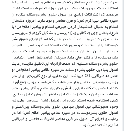
غیره می­پردازد. نتایج مطالعاتی که در سیره نظامی پیامبر اعظم (ص) با
استناد به کتب و روایات معتبر در این حوزه انجام شده است نشان
می‌دهد که اشتراکات زیادی در اصول حقوق بشردوستانه منتجه از
سیره نظامی نبی اکرم (ص) و قرن معاصر وجود دارد، امروزه دشمنان
اسلام به دنبال خدشه­دار کردن چهره­ی اسلام و پیامبر اعظم(ص) با
طرح اتهاماتی چون جنگ­طلبی و نژادپرستی با تشکیل گروه­های تروریستی
تحت عنوان داعش و ... می­باشند، در حالی که اسلام اجرای حقوق بشر
دوستانه را از مقتضیات و ضروریات دانسته است و پیامبر اسلام نیز
خود از عاملین به آن بوده است.امروزه باوجود اهمیت حقوق
بشردوستانه نزد کشورهای دنیا، همچنان شاهد نقض اصول بنیادین
حقوق بشردوستانه هستیم. لذا هدف از انجام این تحقیق مقایسه رعایت
اصول بنیادین حقوق بشردوستانه در سیره نظامی پیامبر اعظم(ص) و
عصر معاصر(قرن 21) می‌باشد، این تحقیق از نوع کاربردی و از نظر
روشی ، توصیفی- تحلیلی و از نظر ماهیت کیفی است. روش جمع‌آوری
داده­ها به‌صورت کتابخانه­ای و فیش‌برداری از منابع و آثار روایی معتبر
می­باشد. همچنین جهت تجزیه و تحلیل داده­ها از روش تحلیل محتوی
کیفی استفاده شده است. نتیجه این تحقیق نشان می‌دهد: علی‌رغم
وجود همپوشانی بین اصول بنیادین حقوق بشردوستانه بین‌المللی و
اصول حقوق بشردوستانه در سیره نظامی پیامبر اعظم (ص) اما در
رعایت و اجرای آن اصول در قرن معاصر افتراقات فاحش ­و غیر­­قابل
انکاری مشاهده می‌شود.