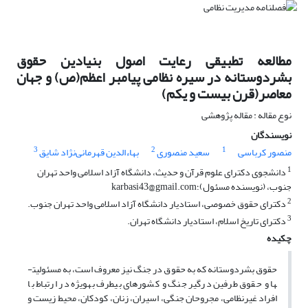
مطالعه تطبیقی رعایت اصول بنیادین حقوق
بشردوستانه در سیره نظامی پیامبر اعظم(ص) و جهان
معاصر(قرن بیست و یکم)
نوع مقاله : مقاله پژوهشی
نویسندگان
3
2
1
منصور کرباسی
سعید منصوری
بهاءالدین قهرمانی‌نژاد شایق
1
دانشجوی دکترای علوم قرآن و حدیث، دانشگاه آزاد اسلامی واحد تهران
جنوب، (نویسنده مسئول)؛karbasi43@gmail.com
2
دکترای حقوق خصوصی، استادیار دانشگاه آزاد اسلامی واحد تهران جنوب.
3
دکترای تاریخ اسلام، استادیار دانشگاه تهران.
چکیده
حقوق بشردوستانه که به حقوق در جنگ نیز معروف است، به مسئولیت­
ها و حقوق طرفین درگیر جنگ و کشورهای بی­طرف به­ویژه در ارتباط با
افراد غیرنظامی، مجروحان جنگی، اسیران، زنان، کودکان، محیط زیست و