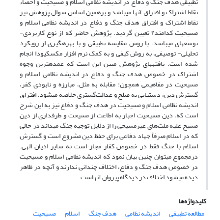
تطبیقی هدف جنگ و دفاع در اندیشه نظامی اسلام و مسیحیت و احصاء
نقاط اشتراک و افتراق آن­ها می­باشد و برهمین اساس سوال پژوهش نیز
نقاط اشتراک و افتراق هدف جنگ و دفاع در اندیشه نظامی اسلام و
مسیحیت کدامند؟ تعیین گردید. پژوهش حاضر که از نوع کاربردی-
توسعه­ای می­باشد، با روش مقایسه تطبیقی و با بهره­گیری از رویکرد
تحلیلی- توصیفی، به روش کیفی و به کمک نرم افزار مکس­کیودا انجام
شده است. یافته­های پژوهش مبین این است که عمده­ترین وجوه
اشتراک در خصوص هدف جنگ و دفاع در اندیشه نظامی اسلام و
مسیحیت در مفاهیمی همچون: مقابله به مثل، مبارزه و نابودی کفر،
گسترش دین، دستیابی به صلح و عدالت‌گستری خلاصه می­شود. افتراق
اندیشه نظامی اسلام و مسیحیت در هدف جنگ و دفاع نیز به این شرح
است که، دین مسیحیت اجبار به اطاعت از مسیحت و طرفداری از دین
مسیح علیه ملت‌های غیرمسیحی را از دلایل توجیه جنگ می­داند در حالی
که در اسلام صرفاً جهاد دفاعی برای حفظ دین مشروع است و گسترش
اسلام با جنگ فقط در خصوص کفار مجاز است نه سایر ادیان الهی.
درمجموع می­توان چنین بیان نمود که اندیشه نظامی اسلام و مسیحیت
در خصوص هدف جنگ و دفاع، اختلاف چندانی ندارند و آنچه در ظاهر
دیده می­شود اختلاف در دیدگاه پیروان آنهاست.
کلیدواژه‌ها
مطالعه تطبیقی
اندیشه نظامی
هدف جنگ
اسلام
مسیحیت