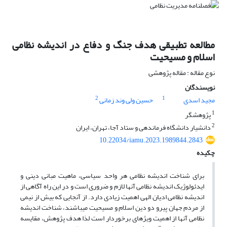
مطالعه تطبیقی هدف جنگ و دفاع در اندیشه نظامی
اسلام و مسیحیت
نوع مقاله : مقاله پژوهشی
نویسندگان
2
1
مجید اسدی
حسین ولی وند زمانی
1
پژوهشگر
2
دانشیار دانشگاه فرماندهی و ستاد آجا، تهران، ایران
10.22034/iamu.2023.1989844.2843
چکیده
برای شناخت اندیشه نظامی هر واحد سیاسی، ماهیت مبانی دینی و
ایدئولوژیک اندیشه نظامی آنها لازم و ضروری است و در این راه آگاهی از
اندیشه­ نظامی ادیان الهی اهمیت زیادی دارد. از آنجایی که بیش از نیمی
از مردم جهان پیرو دو دین اسلام و مسیحیت می­باشند، شناخت اندیشه
نظامی آنها از اهمیت ویژه­ای برخوردار است لذا هدف پژوهش، مقایسه