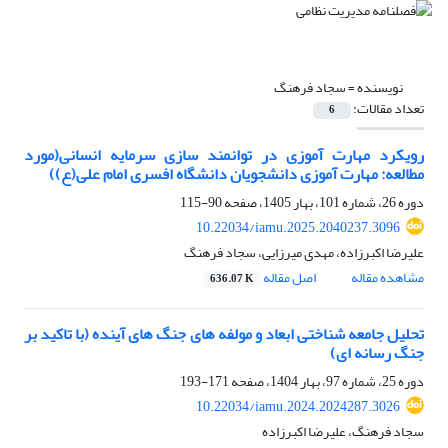
نویسنده =
سجاد فرهنگ
تعداد مقالات:
6
رویکرد مهارت آموزی در توانمند سازی سرمایه انسانی(مورد
مطالعه: مهارت آموزی دانشجویان دانشگاه افسری امام علی(ع))
دوره 26، شماره 101، بهار 1405، صفحه
90-115
10.22034/iamu.2025.2040237.3096
علیرضا اکبرزاده، مهدی میرزایی، سجاد فرهنگ
مشاهده مقاله
اصل مقاله
636.07 K
تحلیل جامعه شناختی ابعاد و مولفه های جنگ های آینده (با تاکید بر
جنگ رسانه ای)
دوره 25، شماره 97، بهار 1404، صفحه
171-193
10.22034/iamu.2024.2024287.3026
سجاد فرهنگ، علیرضا اکبرزاده