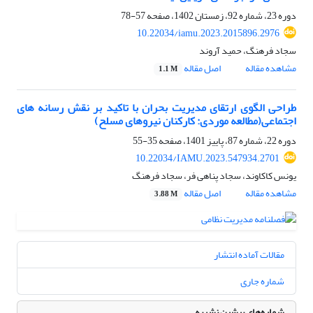
دوره 23، شماره 92، زمستان 1402، صفحه
57-78
10.22034/iamu.2023.2015896.2976
سجاد فرهنگ، حمید آروند
مشاهده مقاله
اصل مقاله
1.1 M
طراحی الگوی ارتقای مدیریت بحران با تاکید بر نقش رسانه های
اجتماعی(مطالعه موردی: کارکنان نیروهای مسلح)
دوره 22، شماره 87، پاییز 1401، صفحه
35-55
10.22034/IAMU.2023.547934.2701
یونس کاکاوند، سجاد پناهی فر، سجاد فرهنگ
مشاهده مقاله
اصل مقاله
3.88 M
مقالات آماده انتشار
شماره جاری
شماره‌های پیشین نشریه