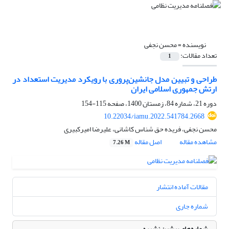
نویسنده =
محسن نجفی
تعداد مقالات:
1
طراحی و تبیین مدل جانشین‌پروری با رویکرد مدیریت استعداد در
ارتش جمهوری اسلامی ایران
دوره 21، شماره 84، زمستان 1400، صفحه
115-154
10.22034/iamu.2022.541784.2668
محسن نجفی، فریده حق شناس کاشانی، علیرضا امیرکبیری
مشاهده مقاله
اصل مقاله
7.26 M
مقالات آماده انتشار
شماره جاری
شماره‌های پیشین نشریه