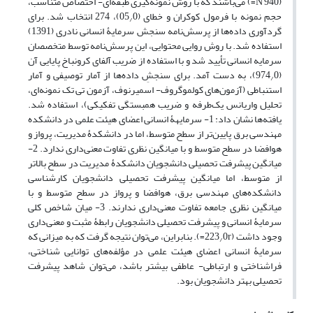
(940 N=) می‌باشند که با روش نمونه‌گیری طبقه‌ای- اختصاص متناسب،
حجم نمونه با فرمول کوکران و خطای (05
0)، 274 انتخاب شد. برای
/
گردآوری داده‌ها از پرسش‌نامه سنجش سرمایۀ انسانی نادری (1391)
استفاده شد. با روش روایی محتوایی، این پرسش‌نامه توسط متخصصان
سرمایه انسانی تأیید شد و با استفاده از ضریب آلفای کرونباخ پایایی آن
(974
0)، به دست آمد. برای سنجشِ داده‌ها از آمار توصیفی و آمار
/
استنباطی (آزمون‌های کولموگروف- اسمیرنوف، آزمون تی تک نمونه‌ای،
تحلیل واریانس یک‌طرفه و ضریب همبستگی تفکیکی)، استفاده شد.
یافته‌ها نشان داد: 1- سرمایهۀ انسانی اعضای هیئت علمی در دانشکده
مهندسی برق پایین‌تر از سطح متوسط، اما در دانشکدۀ مدیریت، پرواز و
هوافضا در سطح متوسط و با میانگین نظری تفاوت معنی‌داری ندارد. 2-
میانگین پیشرفت تحصیلی دانشجویان دانشکدۀ مدیریت در سطح بالاتر
از متوسط، اما میانگین پیشرفت تحصیلی دانشجویان کارشناسی
دانشکده‌های مهندسی برق، هوافضا و پرواز در سطح متوسط و با
میانگین نظری جامعه تفاوت معنی‌داری ندارند. 3- میان شاخص کلی
سرمایۀ انسانی و پیشرفت تحصیلی دانشجویان رابطۀ مثبت و معنی‌داری
وجود داشت (223
0r=). بنابراین، می‌توان نتیجه گرفت که به میزانی که
/
سرمایۀ انسانی اعضای هیئت علمی در مؤلفه‌های توانایی شناختی،
فراشناختی و ارتباطی- عاطفی بیشتر باشد، می‌توان شاهد پیشرفت
تحصیلی بهتر دانشجویان بود.