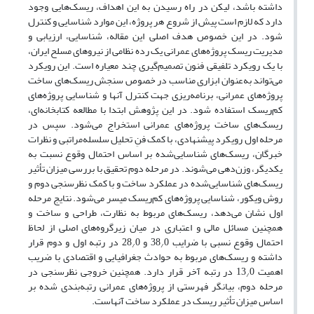
داشته باشد، لیکن در راه رسیدن به این اهداف، ریسک‌هایی وجود
دارد که لازم است پیش از شروع هر پروژه، این موارد شناسایی و کنترل
شود. در این خصوص هدف اصلی این مقاله، شناسایی، ارزیابی و
مدیریت ریسک پروژه‌های عمرانی یک رده نظامی از نیروهای مسلح ایران،
با یک رویکرد تلفیقی فنون تصمیم‌گیری چند معیاره است. این رویکرد
می‌تواند به‌عنوان ابزاری مناسب در خصوص سنجش ریسک‌های ساخت
پروژه‌های عمرانی، برنامه‌ریزی جهت کنترل آنها و شناسایی پروژه‌های
کم‌ریسک استفاده شود. در این پژوهش ابتدا با مطالعه کتابخانه‌ای،
ریسک‌های ساخت پروژه‌های عمرانی استخراج می‌شود. سپس در
مرحله اول رویکرد پیشنهادی، با کمک فنِ تحلیل سلسله‌مراتبی و نظرات
خبرگان، ریسک‌های شناسایی‌شده بر اساس احتمال وقوع نسبت به
یکدیگر، وزن‌دهی می‌شوند. در مرحله دوم تحقیق با بررسی میزان تأثیر
ریسک‌های شناسایی‌شده در عملکرد ساخت و با کمک نظرسنجی دوم و
روش ویکور، شناسایی پروژه‌های کم‌ریسک میسر می‌شود. نتایج مرحله
اول نشان می‌دهد، ریسک‌های مربوط به نظارت، طراحی و ساخت و
همچنین مسائل مالی و اعتباری در میان زیرگروه‌های اصلی از لحاظ
احتمال وقوع نسبی با ضرایب 38
0 و 28
0 در رتبه اول و دوم قرار
/
/
داشته و ریسک‌های مربوط به حوادث جغرافیایی و اقتصادی با ضریب
اهمیت 13
0 در رتبه آخر قرار دارد. همچنین خروجی نظرسنجی در
/
مرحله دوم، بیانگر فهرستی از پروژه‌های عمرانی رتبه‌بندی شده بر
اساس میزان تأثیر ریسک‌ در عملکرد ساخت آنهاست.