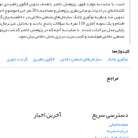
است. با عنایت به موارد فوق، پژوهش حاضر با هدف تدوین الگوی راهبردی نوآ
کتابخانه‌ای در ادبیات و مبان
تدوین شد و نظریه نوآوری چابک سازمان‌های صنعتی دفاعی در ده قضیه بیان گر
اقدام و یک نمونه آماری 110 نفره به سؤالات پاسخ دادند و ب
پایایی مدل نیز اثبات شدند. با عنایت به آنچه که در پژوهش حاضر گذشت می‌توا
صنعتی دفاعی هوشمند و کسب مزیت برتری بخش دفاعی بیان نمود.
کلیدواژه‌ها
نوآوری چابک
سازمان‌های صنعتی دفاعی
الگوی راهبری
گرندد تئوری
مراجع
دسترسی سریع
آخرین اخبار
صفحه اصلی
درباره نشریه
اعضای هیات تحریریه