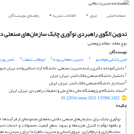
صفحه اصلی
مرور
اطلاعات نشریه
راهنمای نویسندگان
تدوین الگوی راهبردی نوآوری چابک سازمان‌های صنعتی د
نوع مقاله : مقاله پژوهشی
نویسندگان
3
2
1
امین پاشایی هولاسو
حسین دهقانی پوده
ابوطالب شفقت
ناصر پور
1
دانش‌آموخته دکتری رشته مدیریت صنعتی، دانشگاه آزاد اسلامی واحد تهران جنوب، تهران، ایران، 
2
دانشیار دانشگاه صنعتی مالک اشتر، تهران، ایران
3
استادیار دانشگاه صنعتی مالک اشتر، تهران، ایران
4
استاد دانشگاه و پژوهشگاه عالی دفاع ملی و تحقیقات راهبردی، تهران، ایران
10.22034/iamu.2021.135960.2452
چکیده
نوآوری چابک برای سازمان‌های صنعتی دفاعی به‌معنای مجموعه‌ای از فرآیندها، اب
و بالقوه توأم با کنترل هزینه‌ها و بهبود سطح کیفیت محصولات و خدمات است
سخت‌افزاری و نرم‌افزاری، نیروی انسانی و مدیریت ماهرانه) برای رسیدن به تغیی