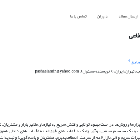
ارسال مقاله
داوران
تماس با ما
فاعی
4
صادق
(* نویسنده مسئول)؛ pashaeiamin@yahoo.com
زارها و روش‌ها در جهت بهبود توانایی واکنش سریع به نیازهای متغیر بازار و مشتریان، 
 و یک سیستم صنعتی نوآور چابک با قابلیت‌های فوق‌العاده (قابلیت‌های داخلی هم‌چ
رات سریع و آنی بازار (اعم از سرعت، انعطاف‌پذیری، مشتریان و پاسخ‌گویی) و تهدیدات ب