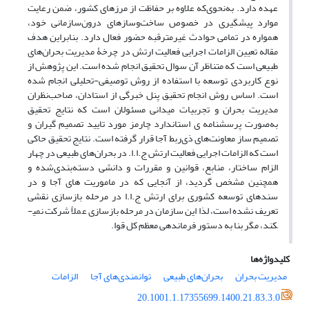
عهده دارد. به‌نحوی‌که علاوه بر حفاظت از مرزهای کشور، ضمن رعایت
موارد پیشگیری در خصوص ساخت‌وسازهای درون‌سازمانی خود،
همواره در تمامی حوادث غیرمترقبه حضور فعال دارد. بنابراین هدف
مقاله تعیین الزامات اجرایی فعالیت ارتش در چرخۀ مدیریت بحران‌های
طبیعی است که متناظر آن سوال تحقیق انجام شده است. این پژوهش از
نوع کاربردی توسعه با استفاده از روش توصیفی-تحلیلی انجام شده
است. اساس روش انجام تحقیق پنل خبرگی از استادان، صاحب‌نظران
مدیریت بحران و تجربیات میدانی مسئولان است که نتایج تحقیق
به‌صورت پرسشنامه­ ی استاندارد چارمز مورد تایید تصمیم­ گیران و
تصمیم ­ساز معاونت‌های ذی‌ربط آجا قرار گرفته است. نتایج تحقیق حاکی
است که الزامات اجرایی فعالیت ارتش ج.ا.ا. در بحران‌های طبیعی در چهار
الزام ساختار، منابع، قوانین و مقررات و دانشی دسته‌بندی‌شده و
همچنین مشخص گردید، از آنجایی که در ماموریت های آجا و در
سندهای توسعه کشوری برای ارتش ج.ا.ا در مرحله بازسازی نقشی
تعریف نشده است، لذا این سازمان در مرحله بازسازی عملاً شرکت نمی­
کند، مگر بنا به دستور فرماندهی معظم کل قوا.
کلیدواژه‌ها
مدیریت بحران
بحران‌های طبیعی
توانمندی‌های آجا
الزامات
20.1001.1.17355699.1400.21.83.3.0