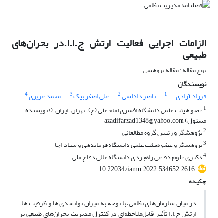
الزامات اجرایی فعالیت ارتش ج.ا.ا.در بحران‌های
طبیعی
نوع مقاله : مقاله پژوهشی
نویسندگان
4
3
2
1
فرزاد آزادی
ناصر داداشی
علی اصغر بیک
محمد عزیزی
1
عضو هیئت علمی دانشگاه افسری امام علی (ع)، تهران، ایران. (*نویسنده
مسئول) azadifarzad1348@yahoo.com
2
پژوهشگر و رئیس گروه مطالعاتی
3
پژوهشگر و عضو هیئت علمی دانشگاه فرماندهی و ستاد اجا
4
دکتری علوم دفاعی راهبردی دانشگاه عالی دفاع ملی
10.22034/iamu.2022.534652.2616
چکیده
در میان سازمان‌های نظامی، با توجه به میزان توانمندی ­ها و ظرفیت ­ها،
ارتش ج.ا.ا تأثیر قابل‌ملاحظه‌ای در کنترل مدیریت بحران‌های طبیعی بر