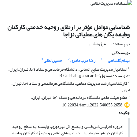
شناسایی عوامل مؤثر بر ارتقای روحیه خدمتی کارکنان
وظیفه یگان های عملیاتی نزاجا
نوع مقاله : مقاله پژوهشی
نویسندگان
3
2
1
بهنام گلشاهی
رضا عرب‌عامری
حسین لطفی
1
استادیار مدیریت منابع انسانی، دانشگاه فرماندهی و ستاد آجا، تهران، ایران،
(*نویسنده مسئول) B.Golshahi@casu.ac.ir
2
کارشناسی ارشد مدیریت دفاعی، دانشگاهی فرماندهی و ستاد آجا، تهران،
ایران.
3
عضو هیئت علمی دانشگاه فرماندهی و ستاد آجا، تهران، ایران.
10.22034/iamu.2022.540655.2658
چکیده
امروزه افزایش اثربخشی و به‌تبع آن بهره‌وری، وابسته به سطح روحیه
کارکنان در هر سازمانی است. نیروهای نظامی و به‌ویژه کارکنان وظیفه