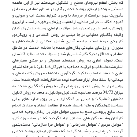
که بخش اعظم نیروهای مسلح را تشکیل می‌دهند نیز از این قاعده
مستثنی نبوده و ارتقای روحیه خدمتی آنان در مناطق عملیاتی به دلیل
مأموریت مهم حراست از مرزها، با وجود شرایط سخت آب و هوایی و
کمبود امکانات در این مناطق، از اهمیت ویژه‌ای برخوردار است. ازاین‌رو
پژوهش حاضر در پی تبیین عوامل مؤثر بر ارتقای روحیه خدمتی کارکنان
وظیفه یگان­های عملیاتی نزاجا مبتنی بر روش اکتشافی و با رویکردی
کاربردی بوده است. جامعه آماری شامل تعدادی از فرماندهان و
مدیران، و رؤسای عقیدتی یگان‌های عمده با سابقه خدمت در مناطق
عملیاتی، حداقل مدرک کارشناسی ارشد و سنوات خدمت بالای 20 سال
است. نمونه آماری به روش هدفمند قضاوتی و بر مبنای معیارهای
اشاره‌شده انتخاب و فرآیند مصاحبه با خبرگان (13 نفر) تا مرحله اشباع
نظری داده‌ها ادامه پیدا کرد. گردآوری داده‌ها به روش کتابخانه‌ای و
میدانی (با استفاده از ابزار مصاحبه نیمه ساختاریافته) انجام‌ شده است.
روایی ابزار به روش محتوایی و پایایی آن به روش کدگذاری مجدد به
میزان 94/73 درصد محاسبه شد. تجزیه‌وتحلیل داده‌ها به روش تحلیل
مضمون (تماتیک) و مبتنی بر کدگذاری باز بر روی عبارت‌های بیانی
مصاحبه‌شوندگان و متون احصاء شده از مطالعه اسناد و مدارک انجام
شد. نتایج پژوهش منتج به تبیین عوامل مؤثر بر ارتقای روحیه خدمتی
کارکنان وظیفه یگان ­های عملیاتی نزاجا گردید که در سه حوزه کلی،
"عوامل فردی"،"عوامل سازمانی" و "عوامل فرا سازمانی" دسته‌بندی
گردید. در پایان نیز پیشنهاد گردید که به‌منظور ارتقای روحیه خدمتی