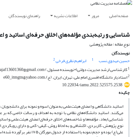
صفحه اصلی
مرور
اطلاعات نشریه
راهنمای نویسندگان
شناسایی و رتبه‌بندی مؤلفه‌های اخلاق حرفه‌ای اساتید و 
نوع مقاله : مقاله پژوهشی
نویسندگان
2
1
حسین مهدوی نسب
ابراهیم نظری فرخی
1
کارشناسی ارشد مدیریت دولتی(*نویسنده مسئول ) najaf13601360@gmail.com
2
استادیار دانشگاه افسری امام علی، تهران، ایران. (ع)،e60_itmgtn@yahoo.com
10.22034/iamu.2022.525575.2538
چکیده
اساتید دانشگاهی و اعضای هیئت‌علمی به‌عنوان اسوه و نمونه برای دانشجویان 
می‌‌کنند. اساتید دانشگاه‌های نظامی با توجه به اهداف و رسالت خاصی که بر
شناسایی ابعاد، مؤلفه‌ها و شاخصه‌های اخلاق حرفه‌ای اعضای هیئت‌علمی و اساتی
نوع پژوهش، کاربردی، اکتشافی و به لحاظ روش، کیفی-کمی و دارای رویکردی اس
علی(ع) بوده و حجم نمونه با