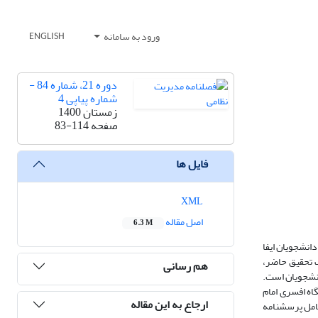
ورود به سامانه
ENGLISH
دوره 21، شماره 84 -
شماره پیاپی 4
زمستان 1400
صفحه
83-114
فایل ها
XML
اصل مقاله
6.3 M
انشجویان ایفا
ف تحقیق حاضر،
هم رسانی
دانشجویان است.
اه افسری امام
ارجاع به این مقاله
ی نیز شامل پرسشنامه