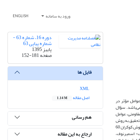
ورود به سامانه
ENGLISH
دوره 16، شماره 63 -
شماره پیاپی 63
پاییز 1395
صفحه
152-181
فایل ها
XML
اصل مقاله
1.14 M
وامل مؤثر در
می‌باشد. سؤال
قاومتی، عوامل
هم رسانی
 تحقیق به روش
میدانی و کتابخانه‌ای تهیه ‌شده است. جامعه آماری تحقیق 130 نفر از کارشناسان ارشد در سازمان حسابرسی آجا و مشاغل کنترولر و امور مالی آجا است که با استفاده از روش کوکران 60
ارجاع به این مقاله
وف- اسمیرنوف،