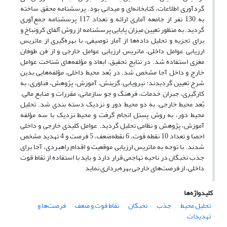
گردآوری اطلاعات، کتابخانه‌ای و میدانی بود. پرسشنامه محقق ساخته
به 130 نفر از جامعه آماری ارائه و تعداد 117 پرسشنامه جمع‌آوری
گردید. به ‌منظور تعیین میزان پایایی پرسشنامه از روش آلفای کرونباخ و
برای تجزیه و تحلیل داده‌ها از آمار توصیفی، با بهره‌گیری از ماتریس
ارزیابی عوامل داخلی، ماتریس ارزیابی عوامل خارجی و از فن طوفان
مغزی استفاده شد. در نتایج تحقیق، ابعاد و مؤلفه‌های شناخت عوامل
خارج و داخل آجا مشخص شد. در بُعد محیط داخلی، مؤلفه‌هایی بدین
شرح تعیین گردیدند: نیرویابی، گزینش، آموزش، پژوهش، فناوری، به
‌کارگیری، جبران خدمات، فرهنگ و جو سازمانی، مقررات و منابع مالی.
بُعد محیط خارجی، به دو محیط دور و نزدیک دسته بندی شد. تحلیل
محیط دور، به روش پستل انجام گرفت و محیط نزدیک با سه مؤلفه
آموزش، پژوهش و نظامی تحلیل گردید. عوامل کلیدی خارجی و داخلی
احصا و تعداد 10 نقطه قوت، 6 نقطه‌ضعف، 5 فرصت و 4 تهدید مشخص
شدند. با توجه به ماتریس ارزیابی موقعیت و اقدام راهبردی، آجا برای
جذب نخبگان در ناحیه تهاجمی قرار دارد و باید با استفاده از نقاط قوت
داخلی، از فرصت‌های خارجی بهره‌برداری نماید
کلیدواژه‌ها
تحلیل محیط
جذب
نخبگان
نقاط قوت و ضعف
فرصت‌ها و
تهدیدات