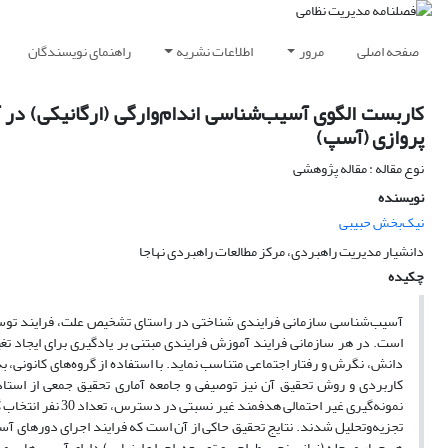
صفحه اصلی
مرور
اطلاعات نشریه
راهنمای نویسندگان
کاربست الگوی آسیب‌شناسی اندام‌وارگی (ارگانیکی) در 
پروازی (آسپ)
نوع مقاله : مقاله پژوهشی
نویسنده
نیک‌بخش حبیبی
دانشیار مدیریت راهبردی، مرکز مطالعات راهبردی نهاجا
چکیده
آسیب‌شناسی سازمانی فرایندی شناختی در راستای تشخیص علت، فرایند توسعه
است. در هر سازمانی فرایند آموزش فرایندی مبتنی بر یادگیری برای ایجاد تغییرات
دانش، نگرش و رفتار اجتماعی متناسب نماید. با استفاده از گروه‌های کانونی، ب
کاربردی و روش تحقیق آن نیز توصیفی و جامعه آماری تحقیق جمعی از استاد
نمونه‌گیری غیر احت
تجزیه‌وتحلیل شدند. نتایج تحقیق حاکی از آن است که فرایند اجرای دورهای آسپ
هر چهار مرحله (نیازسنجی، طراحی و توسعه، اجرا و ارزیابی) دارای آسیب‌هایی م