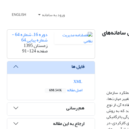
ورود به سامانه
ENGLISH
سامانه‌های
دوره 16، شماره 64 -
شماره پیاپی 64
زمستان 1395
صفحه
91-124
فایل ها
XML
اصل مقاله
698.54 K
ملکرد سازمان
غییر مهارت‌ها،
ده آن، از نوع
هم رسانی
ند که به روش
ندام‌وارگی یا ارگانیکی
ی کارکردی، در
ارجاع به این مقاله
فت از آسیب‌های