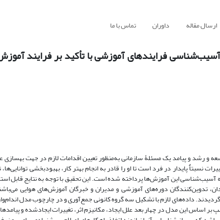
ارسال مقاله
داوران
تماس با ما
آسیب‌شناسی فرایندهای آموزشی با تأکید بر فرایند آموزش 
 و رشد و پیامد یک مسئلۀ سازمانی به‌منظور تعیین اقدامات لازم در جهت بهسازی ع
 نسبتاٌ پایدار در فرد است تا او را قادر به انجام بهتر کار، بهبودبخشی توانایی‌ها، ت
ه آسیب‌شناسی این آموزش‌ها پرداخته شده است. این تحقیق با توجه به نتایج قابل استفا
ان، تدوین‌کنندگان دوره‌های آموزشی و مدیران و خبرگان آموزش‌های هوایی می‌باش
مالی هدفمند غیر نسبتی در دسترس، تعداد 30 نفر انتخاب گردیدند. داده‌های لازم با تشکیل سه گروه‌ کانونی جمع‌آوری و در چارچوب مدل ا
 بر اساس این مدل در چهار بعد علل ایجاد، مکانیزم اثر، تغییرات ایجادشده و پیامدها
ی‌باشد که پس از شناسایی آنها نیازمند اتخاذ راهکارهای اصلاحی پیشنهادی برای برون‌ر