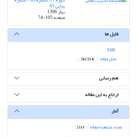
دوره 17، شماره 65 - شماره
پیاپی 65
بهار 1396
صفحه
74-105
فایل ها
XML
اصل مقاله
562.55 K
هم رسانی
ارجاع به این مقاله
آمار
تعداد مشاهده مقاله
2,113