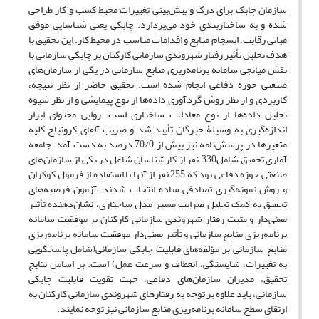
سازمان چابک برای درک و پیش‌بینی تغییرات محیط کسب ‌و کار طراحی‌
شده و به ساختاربندی خود می‌پردازد. چابکی یعنی شناسایی موفق
مبانی رقابت، ‌انسجام منابع و اقدامات مناسب در محیط کار
.
این تحقیق با
هدف تحلیل تأثیر رفتار شهروندی سازمانی کارکنان بر چابکی سازمانی با
نقش میانجی سامانه برنامه‌ریزی منابع سازمانی در یکی از سازمان‌های
صنعتی حوزه دفاعی انجام ‌شده است. تحقیق حاضر از نظر نتیجه،
کاربردی و از نظر روش گردآوری داده‌ها از نوع پیمایشی و از نظر شیوه
تحلیل داده‌ها از نوع معادلات ساختاری است. روایی محتوای ابزار
اندازه‌گیری به وسیلۀ خبرگان تأیید شد و ضریب آلفای کرونباخ کلیه
متغیرها در پرسش‌نامه نیز بیش از 70/0 درصد به دست آمد. جامعه
آماری تحقیق شامل
330 نفر از کارشناسان شاغل در یکی از سازمان‌های
صنعتی حوزه دفاعی بود که 255 نفر از آنها با استفاده از فرمول کوکران
و روش نمونه‌گیری تصادفی ساده انتخاب شدند. آزمون فرضیه‌های
تحقیق به کمک تحلیل ضرایب مسیر مدل ساختاری، نشان‌دهنده تأثیر
معنی‌دار و مثبت رفتار شهروندی سازمانی کارکنان بر موفقیت سامانه
برنامه‌ریزی منابع سازمانی و تأثیر معنی‌دار موفقیت سامانه برنامه‌ریزی
منابع سازمانی بر مؤلفه‌های قابلیت چابکی سازمانی(شامل پاسخگویی
به تغییرات، شایستگی، انعطاف و سرعت عمل) است. بر اساس نتایج
تحقیق، مدیران سازمان‌های دفاعی، جهت تقویت قابلیت چابکی
سازمانی، باید علاوه بر توجه به رفتارهای شهروندی سازمانی کارکنان به
ارتقای سطح سامانه برنامه‌ریزی منابع سازمانی نیز توجه نمایند.