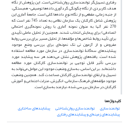
رفتاری تسهیل‌گر توانمندسازی روان‌شناختی است. این پژوهش از نگاه
هدف، کاربردی، از نگاه چگونگی گردآوری داده‌ها توصیفی- همبستگی،
از جنبه‎ زمانی، مقطعی و از نگاه نوع داده‌ها کمّی است. جامعۀ آماری این
پژوهش شامل کارکنان یک سازمان نظامی به تعداد 745 نفر است که
270 نفر آنها به عنوان نمونه آماری با روش نمونه‌گیری احتمالی
(تصادفی) برای پیمایش انتخاب شدند. همچنین از تحلیل عاملی تأییدی
برای تأیید روابط شاخص‌ها و مؤلفه‌ها، از تحلیل مسیر برای بررسی روابط
مفروض و از آزمون تی تک نمونه‌ای برای بررسی وضع موجود
پیشایندهای سه‌گانۀ توانمندسازی در سازمان مورد مطالعه استفاده
شده است. یافته‌های پژوهش نشان می‌دهند هر سه پیشایند مورد
بررسی تأثیر قابل توجهی بر توانمندسازی کارکنان مورد مطالعه
داشته‌اند. بر این اساس، به‌سازی وضعیت موجود این عوامل می‌تواند به
تسهیل و ارتقای توانمندسازی کارکنان مساعدت کند. همچنین وضعیت
موجود مؤلفه‌های فرهنگ سازمانی، انگیزش، منزلت اجتماعی و آموزش
کارکنان در سازمان بررسی شده، نیازمند به‌سازی است.
کلیدواژه‌ها
توانمندسازی
توانمندسازی روان‌شناختی
پیشایندهای ساختاری
پیشایندهای زمینه‌ای و پیشایندهای رفتاری