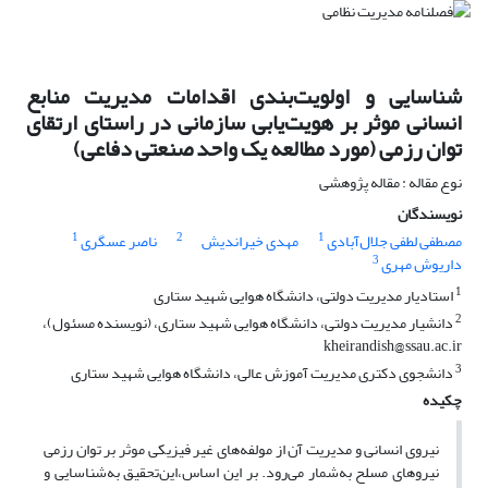
شناسایی و اولویت‌بندی اقدامات مدیریت منابع
انسانی موثر بر هویت‌یابی‌ سازمانی در راستای ارتقای
توان رزمی (مورد مطالعه یک واحد صنعتی دفاعی)
نوع مقاله : مقاله پژوهشی
نویسندگان
1
2
1
مصطفی لطفی جلال‌آبادی
مهدی خیراندیش
ناصر عسگری
3
داریوش مهری
1
استادیار مدیریت دولتی، دانشگاه هوایی شهید ستاری
2
دانشیار مدیریت دولتی، دانشگاه هوایی شهید ستاری، (نویسنده مسئول)،
kheirandish@ssau.ac.ir
3
دانشجوی دکتری مدیریت آموزش عالی، دانشگاه هوایی شهید ستاری
چکیده
نیروی انسانی و مدیریت آن از مولفه‌های غیر فیزیکی موثر بر توان رزمی
نیروهای مسلح
به‌شمار می‌رود. بر این اساس،
این
تحقیق به
شناسایی و