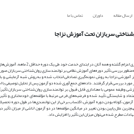
ارسال مقاله
داوران
تماس با ما
‌شناختی سربازان تحت آموزش نزاجا
همه ساله تعداد قابل توجهی از جوانان ذکور کشور برابر قوانین به خدمت سربازی اعزام گشته و ه
به‌منظور بررسی تأثیر دوره‌های آموزش نظامی بر توانمندسازی روان‌شناختی سربازان صو
از یکی از مراکز آموزشی نزاجا به روش نمونه‌گیری تصادفی انتخاب شده و به روش شبه آزمایشی و ب
مورد بررسی قرار گرفتند. داده‌های جمع‌آوری شده دو آزمون پس از تحلیل توصیفی با ا
زشی وظیفه عمومی با معناداری قابل قبول بر توانمندسازی روان‌شناختی سربازان تأثیرگ
تماد و شایستگی تأیید شده و فرضیه‌های فرعی مرتبط با مؤلفه‌های خودمختاری و تأثیر
نفی پذیرفته نشد. میانگین سنی 1/25 سال برای نمونه آزمون، کوتاه بودن دوره آموزش، اکتساب برخی از این توانمندی‌ها در طول دور
ترین علل پایین بودن تغییر در میانگین مؤلفه‌ها در دو آزمون (ناشی از میزان تأثیر دو
شنهادات مطرح شده می‌توان میزان این تأثیر را افزایش داد.