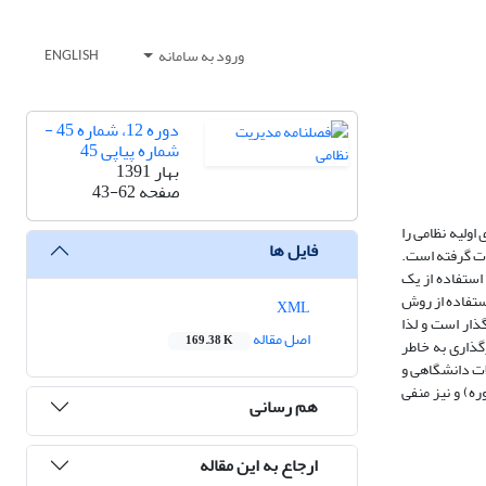
ورود به سامانه
ENGLISH
دوره 12، شماره 45 -
شماره پیاپی 45
بهار 1391
صفحه
43-62
مه آنان در ابتدای خدمت خود طی یک دوره حداقل 2 ماهه، آموزش‌های اولیه نظامی را
فایل ها
رت گرفته است.
ا استفاده از یک
ستفاده از روش
XML
ذار است و لذا
اصل مقاله
169.38 K
گذاری به خاطر
ه تحصیلات دانشگاهی و
ره) و نیز منفی
هم رسانی
ارجاع به این مقاله