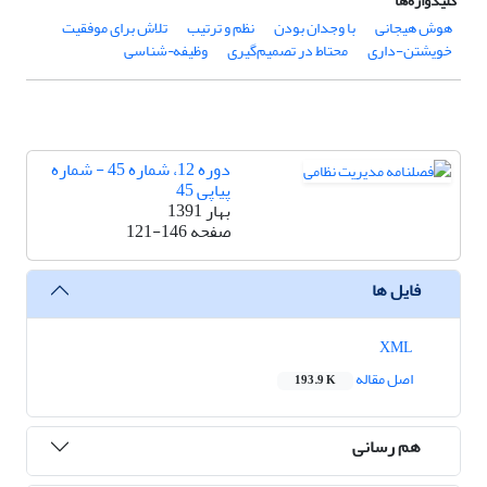
کلیدواژه‌ها
هوش هیجانی
با وجدان بودن
نظم و ترتیب
تلاش برای موفقیت
خویشتن-داری
محتاط در تصمیم‌گیری
وظیفه¬شناسی
دوره 12، شماره 45 - شماره
پیاپی 45
بهار 1391
صفحه
121-146
فایل ها
XML
اصل مقاله
193.9 K
هم رسانی