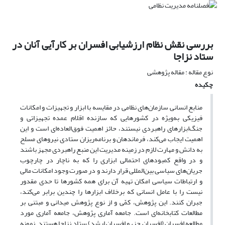
بررسی نقش نظام ارزشیابی افسران بر کارآیی آنان در
ستاد نزاجا
نوع مقاله : مقاله پژوهشی
چکیده
منابع انسانی سازمان‌های نظامی در مقایسه با ابزار و تجهیزات و امکانات
فیزیکی به‌ویژه در کشورهایی که سازنده اقلام عمده تجهیزاتی و
جنگ‌ابزارهای راهبردی نیستند، حائز اهمیت فوق‌العاده‌ای است و این
اهمیت ایجاب می‌کند، فرماندهان و برنامه‌ریزان ستادی نیروهای مسلح
به دانش و مهارت لازم در زمینه مدیریت این منبع راهبردی مجهز باشند
و در واقع کمبودهای احتمالی ابزاری را که به ناچار در چارچوب
جریان‌های سیاسی بین‌المللی قرار دارند و در صورت وجود امکانات مالی
و ارتباطات سیاسی امکان تهیه آن برای همه کشورها تا حدی مقدور
نیست را با عامل انسانی که برخلاف ابزارها را چندین برابر می‌کند،
جبران کنند. این پژوهش، کمّی و از نوع پژوهش میدانی و مبتنی بر
مطالعات کتابخانه‌ای است. جامعه آماری پژوهش، جامعه آماری مورد
مطالعه افسران (افسران جزء و افسران ارشد) ستاد نزاجا هستند. نمونه