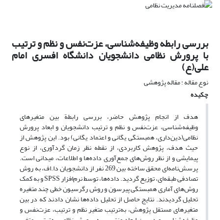
بررسی رابطه وظیفه‌شناسی، عزت‌نفس و نظم ‌و ترتیب
با پرورش نظامی دانشجویان دانشگاه افسری امام
علی(ع)
نوع مقاله : مقاله پژوهشی
چکیده
هدف از انجام پژوهش حاضر، بررسی رابطة بین متغیرهای
وظیفه‌شناسی، عزت‌نفس و نظم‌ و ترتیب دانشجویان و ابعاد پرورش
نظامی(دین‌داری، همبستگی یگانی و اعتماد یگانی) بود. این پژوهش از
حیث هدف، پژوهش کاربردی، از نقطه نظر زمان گردآوری، از نوع
پیمایشی و از نظر روش‌های جمع‌آوری داده‌ها و اطلاعات، میدانی است.
پرسش‌نامه‌ای محقق ساخته بین 269 نفر از دانشجویان دا.اف، به روش
تصادفی طبقه‌ای، توزیع گردید. داده‌ها، توسط نرم‌افزار SPSS و به کمک
روش‌های آماری همبستگی پیرسون و روش رگرسیون خطی چند متغیره
تحلیل گردیدند. نتایج حاصل از تحلیل داده‌ها نشان دادند که در بین
متغیرهای مستقل پژوهش، به‌ترتیب متغیر نظم‌ و ترتیب، عزت‌نفس و
وظیفه‌شناسی و در بین ابعاد منتسب به پرورش نظامی به‌ترتیب متغیر