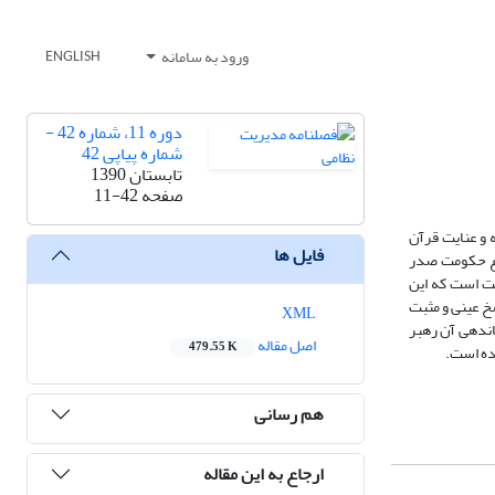
ورود به سامانه
ENGLISH
دوره 11، شماره 42 -
شماره پیاپی 42
تابستان 1390
صفحه
11-42
ه و عنایت قرآن
فایل ها
روغ حکومت صدر
یت است که این
سخ عینی و مثبت
XML
اندهی آن رهبر
اصل مقاله
479.55 K
ده است.
هم رسانی
ارجاع به این مقاله