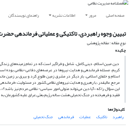
صفحه اصلی
مرور
اطلاعات نشریه
راهنمای نویسندگان
تبیین وجوه راهبردی، تاکتیکی و عملیاتی فرماندهی حضرت 
نوع مقاله : مقاله پژوهشی
چکیده
دین مبین اسلام، دینی کامل، شامل و فراگیر است که در تمام زمینه‌های زندگی ب
کریم، مسئله فرماندهی و هدایت نیروها در عرصه‌های دفاعی-نظامی بوده است.
اسلام و خلفای اسلامی، بار دیگر در مشرق زمین طلوع کرد و بیرق بر زمین مان
مرجع عالیقدر، با رهبری و هدایت نیروهای نظامی کشور در مسئولیت «فرماندهی کل ق
این سؤال را که «آیا دین می‌تواند متولی امور سیاسی- نظامی مردم نیز باشد؟»،
فقید و فرهیخته در جنگ تحمیلی هشت ساله رژیم بعثی عراق علیه کشورمان به ع
کلیدواژه‌ها
راهبرد
تاکتیک
عملیات
فرماندهی
جنگ تحمیلی