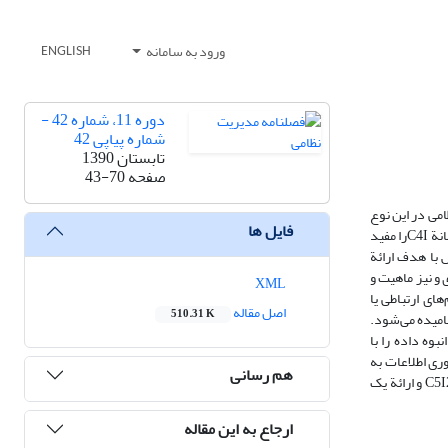
ورود به سامانه
ENGLISH
دوره 11، شماره 42 -
شماره پیاپی 42
تابستان 1390
صفحه
43-70
می در این نوع
فایل ها
جنگ‌ها، برتری در زمینة فرماندهی و کنترل مبتنی بر سامانه‌های اطلاعاتی، شبکه‌های رایانه‌ای و مخابراتی مرتبط با آن است که در اصطلاح به آن C4I می‌گویند. آنچه سامانة C4Iرا مفید
نة جدیدی با شناسة C5I2گردیده است. این پژوهش با هدف ارائة
ی و نیز ماهیت و
XML
ای ارتباطی یا
اصل مقاله
510.31 K
طلاعات خودکار و تجهیزاتی که در ارتباط با هم فرمانده را در طراحی، هدایت و کنترل نیروها در راستای وحدت تلاش‌ها، در صحنة نبرد یاری می‌دهد، C5I2 نامیده می‌شود.
وه داده را با
ری اطلاعات به
هم رسانی
ویژه رایانه‌ها در سامانة C5I2 باعث نفوذ و اختلال در سامانه‌های اطلاعاتی طرف مقابل شده است؛ از این رو توجه بیشتر به مقولة امنیت و لزوم بومی‌سازی در سامانة C5I2 و ارائة یک
ارجاع به این مقاله