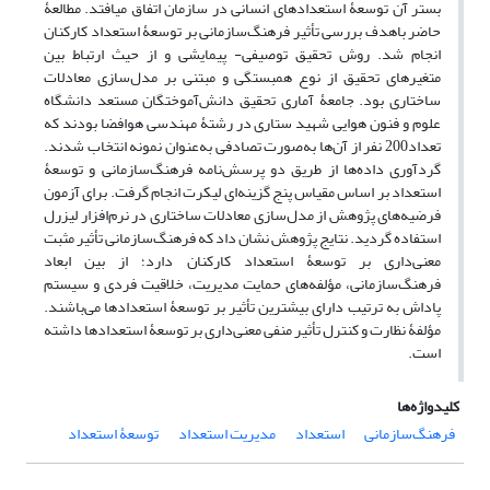
بستر آن توسعۀ استعدادهای انسانی در سازمان اتفاق می­افتد. مطالعۀ
حاضر باهدف بررسی تأثیر فرهنگ‌سازمانی بر توسعۀ استعداد کارکنان
انجام شد. روش تحقیق توصیفی- پیمایشی و از حیث ارتباط بین
متغیرهای تحقیق از نوع همبستگی و مبتنی بر مدل‌سازی معادلات
ساختاری بود. جامعۀ آماری تحقیق دانش‌آموختگان مستعد دانشگاه
علوم و فنون هوایی شهید ستاری در رشتۀ مهندسی هوافضا بودند که
تعداد200 نفر از آن‌ها به‌صورت تصادفی به‌عنوان نمونه انتخاب شدند.
گردآوری داده‌ها از طریق دو پرسش‌نامه فرهنگ‌سازمانی و توسعۀ
استعداد بر اساس مقیاس پنج گزینه‌ای لیکرت انجام گرفت. برای آزمون
فرضیه‌های پژوهش از مدل‌سازی معادلات ساختاری در نرم‌افزار لیزرل
استفاده گردید. نتایج پژوهش نشان داد که فرهنگ‌سازمانی تأثیر مثبت
معنی‌داری بر توسعۀ استعداد کارکنان دارد؛ از بین ابعاد
فرهنگ‌سازمانی، مؤلفه‌های حمایت مدیریت، خلاقیت فردی و سیستم
پاداش به ترتیب دارای بیشترین تأثیر بر توسعۀ استعدادها می‌باشند.
مؤلفۀ نظارت و کنترل تأثیر منفی معنی‌داری بر توسعۀ استعدادها داشته
است.
کلیدواژه‌ها
فرهنگ‌سازمانی
استعداد
مدیریت استعداد
توسعۀ استعداد