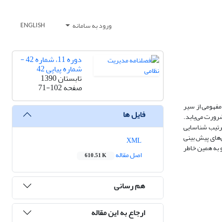
ورود به سامانه
ENGLISH
دوره 11، شماره 42 -
شماره پیاپی 42
تابستان 1390
صفحه
71-102
 مفهومی از سیر
فایل ها
رورت می‌یابد.
 این ترتیب شناسایی
ی‌های پیش بینی
XML
و به همین خاطر
اصل مقاله
610.51 K
هم رسانی
ارجاع به این مقاله