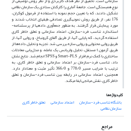
سازمانی است. تحقیق از نظر هدف کاربردی و از نظر روش توصیفی از
نوع همبستگی است. جامعۀ آماری را کارکنان ستادی یک سازمان نظامی
تشکیل دادند، که با تعیین حجم نمونه با استفاده از فرمول کوکران،
176 نفر، از طریق روش نمونه­گیری تصادفی­ طبقه­ای انتخاب شدند و
مورد پیمایش قرار گرفتند. به منظور جمع­آوری داده­ها از پرسشنامه­
استاندارد تناسب فرد-سازمان، اعتماد سازمانی و تعلق خاطر کاری
استفاده گردید، که پایایی آن­ها، از طریق آلفای کرونباخ، و روایی آن­ها، از
طریق روایی محتوایی و روایی سازه بررسی شد. تجزیه و تحلیل داده‌ها از
طریق آزمون t مستقل، تحلیل واریانس یک عامله، و مدل‌یابی معادلات
ساختاری با کمک نرم افزار Smart-PLS و SPSS انجام شد. نتایج نشان
داد، تناسب فرد-سازمان بر اعتماد سازمانی و تعلق خاطر کاری، به
ترتیب با ضرایب مسیر 778/0 و 366/0 تأثیر مثبت و معنادار دارد.
همچنین، اعتماد سازمانی در رابطه بین تناسب فرد-سازمان و تعلق
خاطر کاری، نقش میانجی ایفا می­کند.
کلیدواژه‌ها
باشگاه تناسب فرد-سازمان
اعتماد سازمانی
تعلق خاطر کاری
سازمان نظامی
مراجع