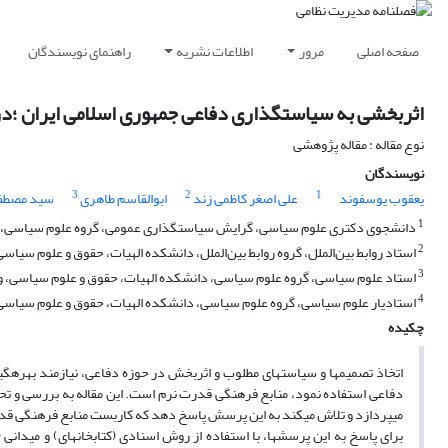
صفحه اصلی
مرور
اطلاعات نشریه
راهنمای نویسندگان
اثربخشی به سیاستگذاری دفاعی جمهوری اسلامی ایران ؛د
نوع مقاله : مقاله پژوهشی
نویسندگان
3
2
1
یعقوب یوسفوند
علی اصغر کاظمی زند
ابوالقاسم طاهری
سید مصطفی
1
دانشجوی دکتری علوم سیاسی، گرایش سیاستگذاری عمومی، گروه علوم سیاسی، دانشک
2
استاد روابط بین‌الملل، گروه روابط بین‌الملل، دانشکده الهیات، حقوق و علوم سیاسی
3
استاد علوم سیاسی، گروه علوم سیاسی، دانشکده الهیات، حقوق و علوم سیاسی، واحد
4
استادیار علوم سیاسی، گروه علوم سیاسی، دانشکده الهیات، حقوق و علوم سیاسی، وا
چکیده
اتخاذ تصمیم­ها و سیاست­های مطلوب و اثربخش در حوزه دفاعی، نیازمند بهره­گ
دفاعی استفاده نمود، منابع فرهنگی قدرت نرم است. این مقاله به بررسی و ت
می­پردازد و تلاش می­کند به این پرسش­ پاسخ دهد که کاربست منابع فرهنگی 
برای پاسخ به این پرسش­ها، با استفاده از روش اسنادی (کتابخانه­ای) و میدانی 