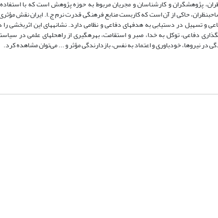
یق، شامل تعداد 22 نفر از استادان، صاحب­نظران، پژوهشگران و کارشناسان و مجریان مربوط به حوزه پژوهش است که با اس
 صاحب­نظران، حاکی از آن است که کاربست منابع فرهنگی قدرت نرم ج.ا. ایران نقش مؤثری
 و تسهیل در دستیابی به هدف­های دفاعی و نظامی دارد. نشانه­های این اثربخشی را 
 دفاعی، توکل به خدا، صبر و استقامت، بهره­گیری از راه­حل­های علمی در سیاستگذ
 در نیروها، خودباوری و اعتماد به نفس، بازدارندگی مؤثر و ... می‌توان مشاهده کرد.