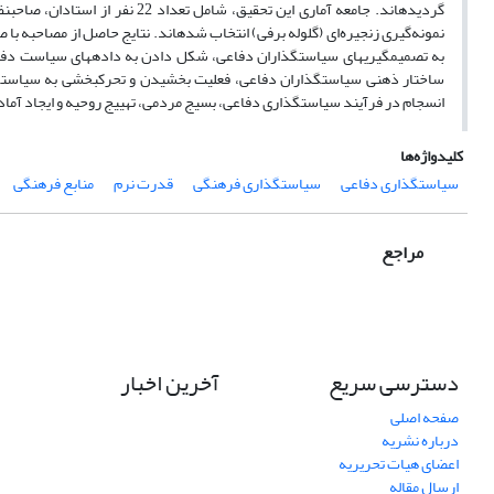
گردیده­اند. جامعه آماری این تحق
نمونه‌گیری زنجیره‌ای (گلوله برفی) انتخاب شده­اند. نتایج حاصل از مصاحبه با
به تصمیم­گیری­های سیاستگذاران دفاعی، شکل دادن به داده­های سیاست دفاعی
ساختار ذهنی سیاستگذاران دفاعی، فعلیت بخشیدن و تحرک­بخشی به سیاستگذاری
انسجام­ در فرآیند سیاستگذاری دفاعی، بسیج مردمی، تهییج روحیه و ایجاد آمادگی
کلیدواژه‌ها
سیاستگذاری دفاعی
سیاستگذاری فرهنگی
قدرت نرم
منابع فرهنگی
مراجع
دسترسی سریع
آخرین اخبار
صفحه اصلی
درباره نشریه
اعضای هیات تحریریه
ارسال مقاله