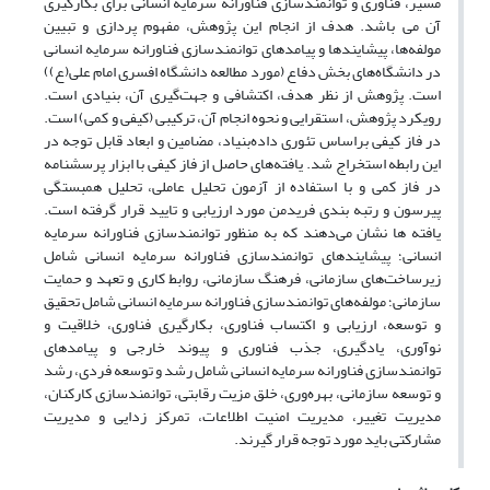
مسیر، فناوری و توانمندسازی فناورانه سرمایه انسانی برای بکارگیری
آن می باشد. هدف از انجام این پژوهش، مفهوم پردازی و تبیین
مولفه‌ها، پیشایندها و پیامدهای توانمندسازی فناورانه سرمایه انسانی
در دانشگاه‌های بخش دفاع (مورد مطالعه دانشگاه افسری امام علی(ع))
است. پژوهش از نظر هدف، اکتشافی و جهت‌گیری آن، بنیادی است.
رویکرد پژوهش، استقرایی و نحوه انجام آن، ترکیبی (کیفی و کمی) است.
در فاز کیفی براساس تئوری داده‌بنیاد، مضامین و ابعاد قابل ‌توجه در
این رابطه استخراج شد. یافته‌های حاصل از فاز کیفی با ابزار پرسشنامه
در فاز کمی و با استفاده از آزمون تحلیل عاملی، تحلیل همبستگی
پیرسون و رتبه بندی فریدمن مورد ارزیابی و تایید قرار گرفته است.
یافته ها نشان می‌دهند که به منظور توانمندسازی فناورانه سرمایه
انسانی؛ پیشایندهای توانمندسازی فناورانه سرمایه انسانی شامل
زیرساخت‌های سازمانی، فرهنگ سازمانی، روابط کاری و تعهد و حمایت
سازمانی؛ مولفه‌های توانمندسازی فناورانه سرمایه انسانی شامل تحقیق
و توسعه، ارزیابی و اکتساب فناوری، بکارگیری فناوری، خلاقیت و
نوآوری، یادگیری، جذب فناوری و پیوند خارجی و پیامدهای
توانمندسازی فناورانه سرمایه انسانی شامل رشد و توسعه فردی، رشد
و توسعه سازمانی، بهره‌وری، خلق مزیت رقابتی، توانمند‌سازی کارکنان،
مدیریت تغییر، مدیریت امنیت اطلاعات، تمرکز زدایی و مدیریت
مشارکتی باید مورد توجه قرار گیرند.