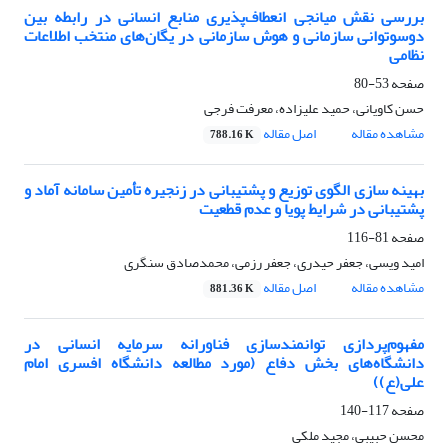
بررسی نقش میانجی انعطاف‌پذیری منابع انسانی در رابطه بین
دوسوتوانی سازمانی و هوش سازمانی در یگان‌های منتخب اطلاعات
نظامی
صفحه
53-80
حسن کاویانی، حمید علیزاده، معرفت فرجی
مشاهده مقاله
اصل مقاله
788.16 K
بهینه سازی الگوی توزیع و پشتیبانی در زنجیره تأمین سامانه آماد و
پشتیبانی در شرایط پویا و عدم قطعیت
صفحه
81-116
امید ویسی، جعفر حیدری، جعفر رزمی، محمدصادق سنگری
مشاهده مقاله
اصل مقاله
881.36 K
مفهوم‌پردازی توانمندسازی فناورانه سرمایه انسانی در
دانشگاه‌های بخش دفاع (مورد مطالعه دانشگاه افسری امام
علی(ع))
صفحه
117-140
محسن حبیبی، مجید ملکی