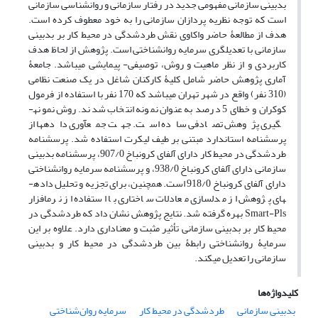
بدبینی سازمانی مفهومی جدید در رفتار سازمانی و روان­شناسی سازمانی
است که توجه نظریه پردازان سازمانی را به خود معطوف کرده ­است.
هدف از مطالعۀ حاضر واکاوی نقش طردشدگی در محیط کار بر بدبینی
سازمانی با تعدیل­گری سرمایه روان­شناختی است. پژوهش از لحاظ هدف
کاربردی و از نظر ماهیت و روش، توصیفی- پیمایشی می­باشد. جامعۀ
آماری پژوهش حاضر شامل کلیۀ کارکنان شاغل در یک صنعت نظامی
(310 نفر) واقع در شهر تهران می­باشد که 170 نفر با استفاده از فرمول
کوکران و خطای 5 درصد به عنوان نمونه انتخاب شدند. روش نمونه­
گیری پژوهش تصادفی ساده است. جهت جمع­آوری داده­ها از
پرسشنامه­ استاندارد مبتنی بر طیف لیکرت استفاده شد. پرسشنامه
طردشدگی در محیط کار دارای آلفای کرونباخ 907/0، پرسشنامه بدبینی
سازمانی دارای آلفای کرونباخ 938/0، و پرسشنامه سرمایه روان­شناختی
دارای آلفای کرونباخ 918/0 است. همچنین، برای تجزیه و تحلیل داده­
های پژوهش از مدل­سازی معادلات ساختاری با استفاده از نرم­افزار
Smart-Pls بهره گرفته شد. نتایج پژوهش نشان داد که طرد­شدگی در
محیط کار بر بدبینی سازمانی تأثیر مثبت و معناداری دارد. علاوه بر این
سرمایۀ روان­شناختی رابطۀ بین طردشدگی در محیط کار و بدبینی
سازمانی را تعدیل می­کند.
کلیدواژه‌ها
بدبینی سازمانی
طردشدگی در محیط کار
سرمایه روان‌شناختی